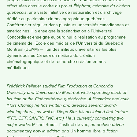
effectuées dans le cadre du projet
Éléphant, mémoire du cinéma
. une vaste
initiative
de restauration et d’archivage
québécois
dédiée au patrimoine cinématographique québécois.
Conférencier régulier dans plusieurs universités canadiennes et
américaines, il a enseigné la scénarisation à l’Université
Concordia et enseigne aujourd’hui la réalisation au programme
de cinéma de l’École des médias de l’Université du Québec à
Montréal (UQAM) — l’un des milieux universitaires les plus
dynamiques au Canada en matière de création
cinématographique et de recherche-création en arts
médiatiques.
Frédérick
Pelletier studied Film Production at Concordia
University and Université de Montréal, while spending much of
his time at the Cinémathèque québécoise. A filmmaker and critic
(Hors Champ), he has written and directed several award-
winning shorts, as well as Diego Star, his acclaimed first feature
(IFFR, GIFF, SANFIC, FNC, etc.). He is currently completing two
Michel Brault, l’instinct de vue
major works:
, an archive-driven
Un homme libre
documentary now in editing, and
, a fiction