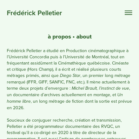
Frédérick Pelletier
à propos • about
Frédérick Pelletier a étudié en Production cinématographique à
l’Université Concordia puis à l’Université de Montréal, tout en
fréquentant assidûment la Cinémathèque québécoise. Cinéaste
et critique (Hors Champ), il a écrit et réalisé plusieurs courts
métrages primés, ainsi que
, un premier long métrage
Diego Star
remarqué (IFFR, GIFF, SANFIC, FNC, etc.). Il mène actuellement à
terme deux projets d’envergure :
,
Michel Brault, l’instinct de vue
un documentaire d’archives actuellement en montage, et
Un
, un long métrage de fiction dont la sortie est prévue
homme libre
en 2026.
Soucieux de conjuguer recherche, création et transmission,
Pelletier a été programmateur documentaire des RVQC, un
festival qu’il a co-dirigé en 2020 à titre de directeur de la
programmation. Il est aussi l’artisan de nombreuses entrevues