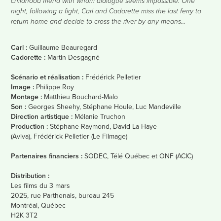
childhood friend with whom dialogue seems impossible. One
night, following a fight, Carl and Cadorette miss the last ferry to
return home and decide to cross the river by any means…​​​​​​​
Carl :
Guillaume Beauregard
Cadorette :
Martin Desgagné
Scénario et réalisation :
Frédérick Pelletier
Image :
Philippe Roy
Montage :
Matthieu Bouchard-Malo
Son :
Georges Sheehy, Stéphane Houle, Luc Mandeville
Direction artistique :
Mélanie Truchon
Production :
Stéphane Raymond, David La Haye
(Aviva), Frédérick Pelletier (Le Filmage)
Partenaires financiers :
SODEC, Télé Québec et ONF (ACIC)
Distribution :
Les films du 3 mars
2025, rue Parthenais, bureau 245
Montréal, Québec
H2K 3T2