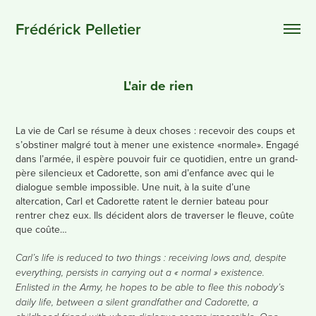
Frédérick Pelletier
L'air de rien
La vie de Carl se résume à deux choses : recevoir des coups et
s’obstiner malgré tout à mener une existence «normale». Engagé
dans l’armée, il espère pouvoir fuir ce quotidien, entre un grand-
père silencieux et Cadorette, son ami d’enfance avec qui le
dialogue semble impossible. Une nuit, à la suite d’une
altercation, Carl et Cadorette ratent le dernier bateau pour
rentrer chez eux. Ils décident alors de traverser le fleuve, coûte
que coûte…
Carl’s life is reduced to two things : receiving lows and, despite
everything, persists in carrying out a « normal » existence.
Enlisted in the Army, he hopes to be able to flee this nobody’s
daily life, between a silent grandfather and Cadorette, a